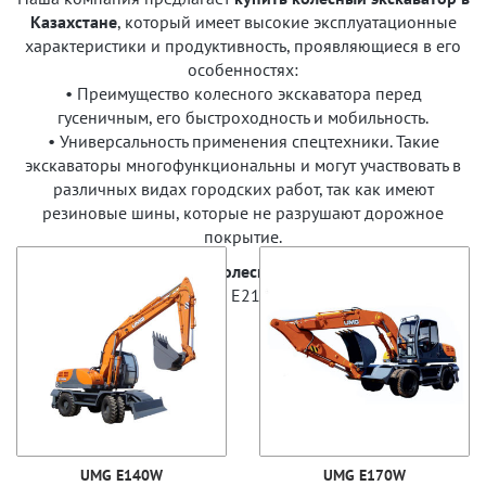
Казахстане
, который имеет высокие эксплуатационные
характеристики и продуктивность, проявляющиеся в его
особенностях:
• Преимущество колесного экскаватора перед
гусеничным, его быстроходность и мобильность.
• Универсальность применения спецтехники. Такие
экскаваторы многофункциональны и могут участвовать в
различных видах городских работ, так как имеют
резиновые шины, которые не разрушают дорожное
покрытие.
У нас можно приобрести
колесный экскаватор
следующих
моделей: E200W, E145WG, E210W, E170W, E140W, E195А.
UMG E140W
UMG E170W