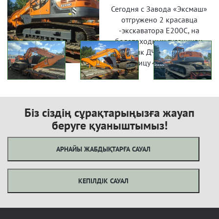
Сегодня с Завода «Эксмаш»
отгружено 2 красавца
-экскаватора Е200С, на
болотоходных гусеницах.
Заказчик ДЧС ЗКО. Цена за
единицу 45 млн тенге.
Біз сіздің сұрақтарыңызға жауап
беруге қуаныштымыз!
АРНАЙЫ ЖАБДЫҚТАРҒА САУАЛ
КЕПІЛДІК САУАЛ