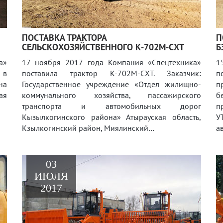
ПОСТАВКА ТРАКТОРА
П
СЕЛЬСКОХОЗЯЙСТВЕННОГО К-702М-СХТ
Б
а»
17 ноября 2017 года Компания «Спецтехника»
1
 в
поставила трактор К-702М-СХТ. Заказчик:
п
на
Государственное учреждение «Отдел жилищно-
п
ая
коммунального хозяйства, пассажирского
б
транспорта и автомобильных дорог
п
Кызылкогинского района» Атырауская область,
У
Кзылкогинский район, Миялинский…
а
03
ИЮЛЯ
2017