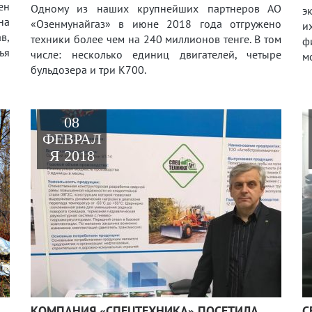
ен
Одному из наших крупнейших партнеров АО
э
на
«Озенмунайгаз» в июне 2018 года отгружено
и
в,
техники более чем на 240 миллионов тенге. В том
ф
ья
числе: несколько единиц двигателей, четыре
м
бульдозера и три К700.
08
ФЕВРАЛ
Я 2018
КОМПАНИЯ «СПЕЦТЕХНИКА» ПОСЕТИЛА
С