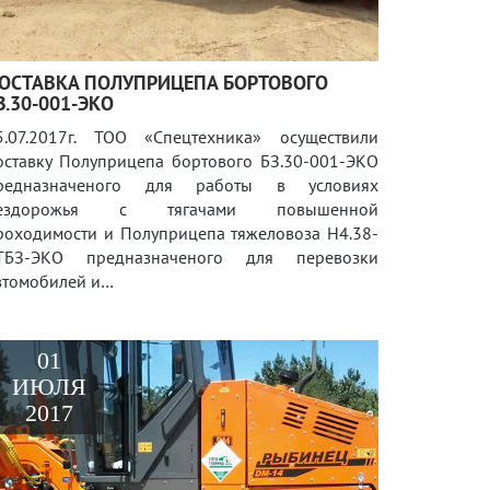
ОСТАВКА ПОЛУПРИЦЕПА БОРТОВОГО
З.30-001-ЭКО
5.07.2017г. ТОО «Спецтехника» осуществили
оставку Полуприцепа бортового БЗ.30-001-ЭКО
редназначеного для работы в условиях
ездорожья с тягачами повышенной
роходимости и Полуприцепа тяжеловоза Н4.38-
ТБЗ-ЭКО предназначеного для перевозки
втомобилей и…
01
ИЮЛЯ
2017