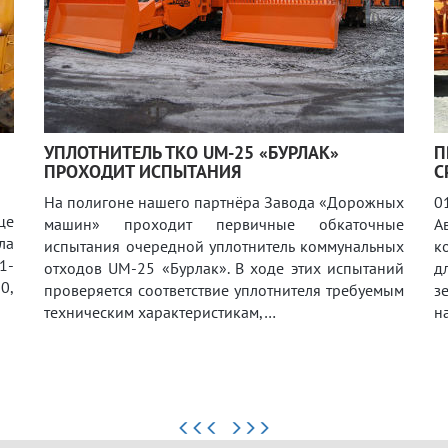
УПЛОТНИТЕЛЬ ТКО UM-25 «БУРЛАК»
П
ПРОХОДИТ ИСПЫТАНИЯ
С
На полигоне нашего партнёра Завода «Дорожных
0
це
машин» проходит первичные обкаточные
А
ла
испытания очередной уплотнитель коммунальных
к
1-
отходов UM-25 «Бурлак». В ходе этих испытаний
д
0,
проверяется соответствие уплотнителя требуемым
з
техническим характеристикам,…
н