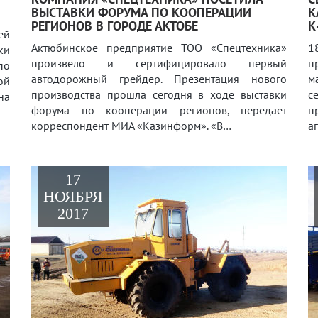
ВЫСТАВКИ ФОРУМА ПО КООПЕРАЦИИ
К
РЕГИОНОВ В ГОРОДЕ АКТОБЕ
К
ей
Актюбинское предприятие ТОО «Спецтехника»
1
ки
произвело и сертифицировало первый
п
по
автодорожный грейдер. Презентация нового
м
ой
производства прошла сегодня в ходе выставки
с
на
форума по кооперации регионов, передает
п
корреспондент МИА «Казинформ». «В…
а
17
НОЯБРЯ
2017