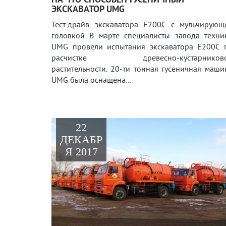
ЭКСКАВАТОР UMG
Тест-драйв экскаватора E200C с мульчирующ
головкой В марте специалисты завода техни
UMG провели испытания экскаватора E200C 
расчистке древесно-кустарников
растительности. 20-ти тонная гусеничная маши
UMG была оснащена…
22
ДЕКАБР
Я 2017